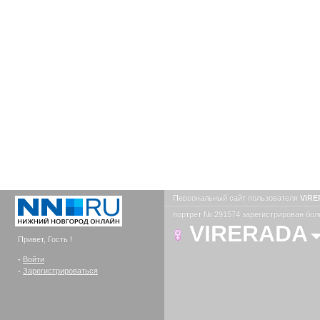
Персональный сайт пользователя
VIR
портрет № 291574 зарегистрирован боле
VIRERADA
Привет, Гость !
-
Войти
-
Зарегистрироваться