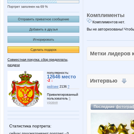
Портрет заполнен на 69 %
Комплименты
Отправить приватное сообщение
Комплиментов нет.
Вы не авторизованы! Чтоб
Добавить в друзья
Игнорировать
Сделать подарок
Метки лидеров
Совместная покупка: сбор предоплаты,
раздачи
популярность:
12646 место
Интервью
-2 ↓
рейтинг
2136
?
Привилегированный
пользователь
5
уровня
Последние
фотогра
Статистика портрета:
сейчас просматривают портрет - 0